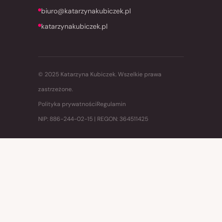
biuro@katarzynakubiczek.pl
katarzynakubiczek.pl
© 2025 Katarzyna Kubiczek. Wszelkie prawa
zastrzeżone.
Polityka prywatności
Regulamin
NIP: 886-244-02-15 | REGON: 364511425