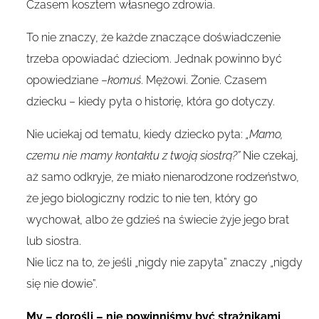
Czasem kosztem własnego zdrowia.
To nie znaczy, że każde znaczące doświadczenie
trzeba opowiadać dzieciom. Jednak powinno być
opowiedziane –
komuś
. Mężowi. Żonie. Czasem
dziecku – kiedy pyta o historię, która go dotyczy.
Nie uciekaj od tematu, kiedy dziecko pyta:
„Mamo,
czemu nie mamy kontaktu z twoją siostrą?”
Nie czekaj,
aż samo odkryje, że miało nienarodzone rodzeństwo,
że jego biologiczny rodzic to nie ten, który go
wychował, albo że gdzieś na świecie żyje jego brat
lub siostra.
Nie licz na to, że jeśli „nigdy nie zapyta” znaczy „nigdy
się nie dowie”.
My – dorośli – nie powinniśmy być strażnikami