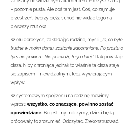
zapisany niewidzialnym atramentem. Patrzysz na nią
– pozornie pusta. Ale coś tam jest. Coś, co zajmuje
przestrzeń, tworzy ciężar, choć nie widać tego na
pierwszy rzut oka.
Wielu dorosłych, zakładając rodzinę, myśli:
„To, co było
trudne w moim domu, zostanie zapomniane. Po prostu o
tym nie powiem. Nie przekażę tego dalej.”
I tak powstaje
cisza. Niby chroniąca jednak to właśnie ta cisza staje
się zapisem – niewidzialnym, lecz wywierającym
wpływ.
W systemowym spojrzeniu na rodzinę mówimy
wprost:
wszystko, co znaczące, powinno zostać
opowiedziane.
Bo jeśli my milczymy, dzieci będą
próbowały to zrozumieć. Odczytać. Zrekonstruować.