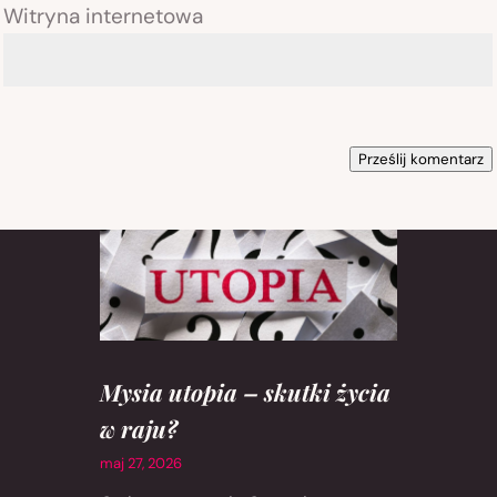
Witryna internetowa
Prześlij komentarz
Mysia utopia – skutki życia
w raju?
maj 27, 2026