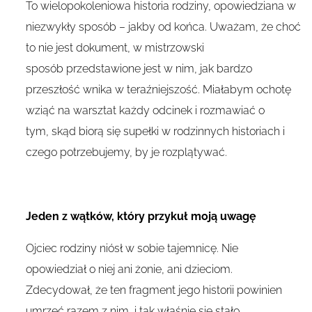
To wielopokoleniowa historia rodziny, opowiedziana w
niezwykły sposób – jakby od końca. Uważam, że choć
to nie jest dokument, w mistrzowski
sposób przedstawione jest w nim, jak bardzo
przeszłość wnika w teraźniejszość. Miałabym ochotę
wziąć na warsztat każdy odcinek i rozmawiać o
tym, skąd biorą się supełki w rodzinnych historiach i
czego potrzebujemy, by je rozplątywać.
Jeden z wątków, który przykuł moją uwagę
Ojciec rodziny niósł w sobie tajemnicę. Nie
opowiedział o niej ani żonie, ani dzieciom.
Zdecydował, że ten fragment jego historii powinien
umrzeć razem z nim i tak właśnie się stało.