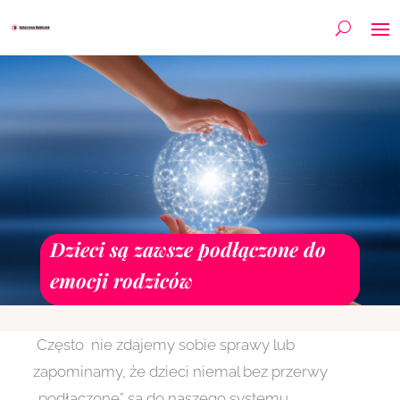
Dzieci są zawsze podłączone do
emocji rodziców
Często nie zdajemy sobie sprawy lub
zapominamy, że dzieci niemal bez przerwy
„podłączone” są do naszego systemu