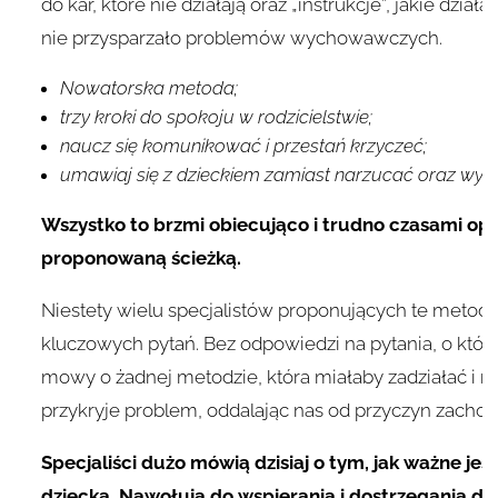
do kar, które nie działają oraz „instrukcje”, jakie dzi
nie przysparzało problemów wychowawczych.
Nowatorska metoda;
trzy kroki do spokoju w rodzicielstwie;
naucz się komunikować i przestań krzyczeć;
umawiaj się z dzieckiem zamiast narzucać oraz wy
Wszystko to brzmi obiecująco i trudno czasami op
proponowaną ścieżką.
Niestety wielu specjalistów proponujących te metody
kluczowych pytań. Bez odpowiedzi na pytania, o któr
mowy o żadnej metodzie, która miałaby zadziałać i nie
przykryje problem, oddalając nas od przyczyn zachow
Specjaliści dużo mówią dzisiaj o tym, jak ważne je
dziecka. Nawołują do wspierania i dostrzegania dzi