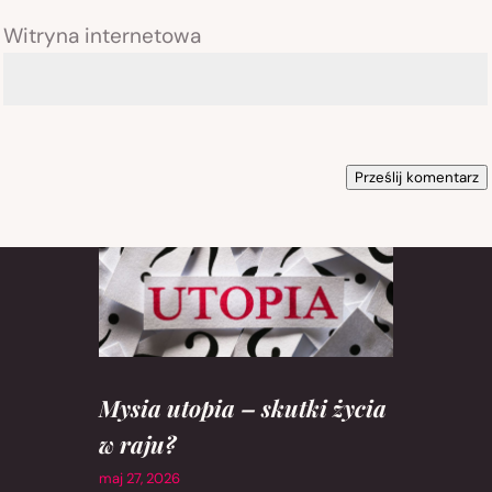
Witryna internetowa
Prześlij komentarz
Mysia utopia – skutki życia
w raju?
maj 27, 2026