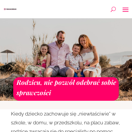
Rodzicu, nie pozwól odebrać sobie
sprawczości
Kiedy dziecko zachowuje się „niewłaściwie” w
szkole, w domu, w przedszkolu, na placu zabaw,
rodzice zwracają się do specjalisty po pomoc.