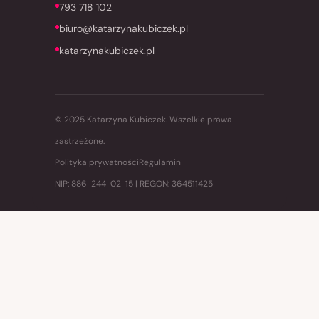
793 718 102
biuro@katarzynakubiczek.pl
katarzynakubiczek.pl
© 2025 Katarzyna Kubiczek. Wszelkie prawa
zastrzeżone.
Polityka prywatności
Regulamin
NIP: 886-244-02-15 | REGON: 364511425