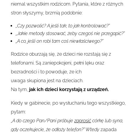
niemal wszystkim rodzicom. Pytania, które z różnych
stron słyszymy, brzmią podobnie:
„Czy pozwolić? A jeśli tak, to jak kontrolować?”
„Jakie metody stosować, żeby czegoś nie przegapić?”
„A co, jeśli on robi tam coś niewłaściwego?”
Rodzice oburzają się, że dzieci nie rozstają się z
telefonami. Są zaniepokojeni, pełni lęku oraz
bezradności i to powoduje, że ich
uwaga skupiona jest na dzieciach.
Na tym,
jak ich dzieci korzystają z urządzeń.
Kiedy w gabinecie, po wysłuchaniu tego wszystkiego,
pytam:
„A do czego Pan/Pani próbuje
zaprosić
córkę lub syna,
gdy oczekujecie, że odłoży telefon?” Wtedy
zapada