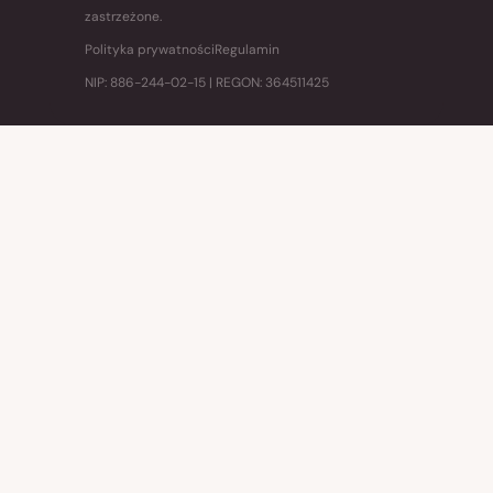
zastrzeżone.
Polityka prywatności
Regulamin
NIP: 886-244-02-15 | REGON: 364511425