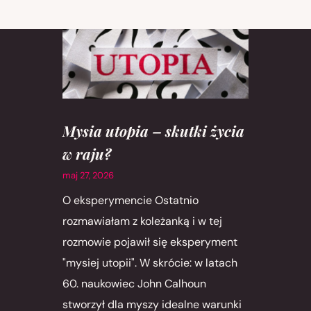
Mysia utopia – skutki życia
w raju?
maj 27, 2026
O eksperymencie Ostatnio
rozmawiałam z koleżanką i w tej
rozmowie pojawił się eksperyment
"mysiej utopii". W skrócie: w latach
60. naukowiec John Calhoun
stworzył dla myszy idealne warunki