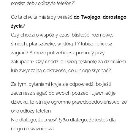
prosisz, żeby odłożyło telefon?”
Co ta chwila miałaby wnieść
do Twojego, dorosłego
życia
?
Czy chodzi o wspólny czas, bliskość, rozmowę,
śmiech, planszówkę, w którą TY lubisz i chcesz
zagrać? A może potrzebujesz pomocy przy
zakupach? Czy chodzi o Twoją tęsknotę za dzieckiem
lub zwyczajną ciekawość, co u niego słychać?
Za tymi pytaniami kryje się odpowiedź, bo jeśli
zaczniesz sięgać do swoich potrzeb i ujawniać je
dziecku, to istnieje ogromne prawdopodobieństwo, że
ono odłoży telefon.
Nie dlatego, że
„musi”, tylko
dlatego, że jesteś dla
niego najważniejsza.