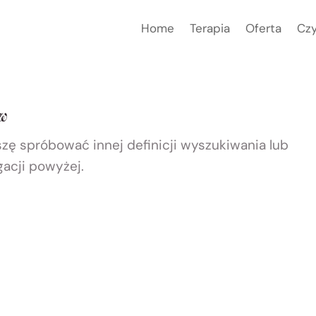
Home
Terapia
Oferta
Czy
ów
szę spróbować innej definicji wyszukiwania lub
gacji powyżej.